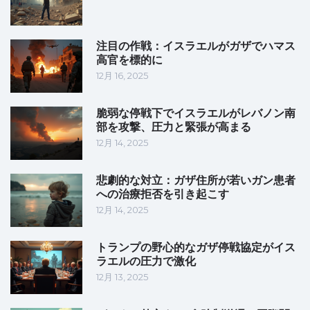
注目の作戦：イスラエルがガザでハマス
高官を標的に
12月 16, 2025
脆弱な停戦下でイスラエルがレバノン南
部を攻撃、圧力と緊張が高まる
12月 14, 2025
悲劇的な対立：ガザ住所が若いガン患者
への治療拒否を引き起こす
12月 14, 2025
トランプの野心的なガザ停戦協定がイス
ラエルの圧力で激化
12月 13, 2025