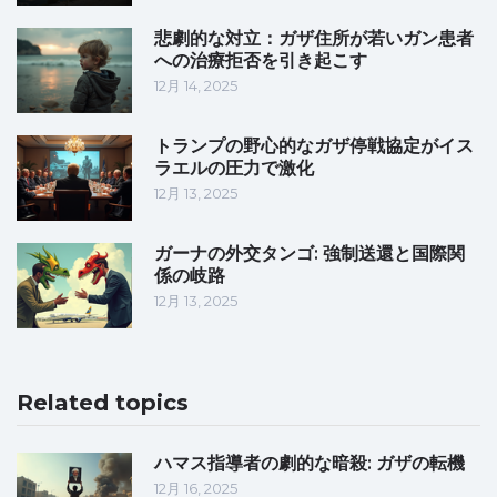
悲劇的な対立：ガザ住所が若いガン患者
への治療拒否を引き起こす
12月 14, 2025
トランプの野心的なガザ停戦協定がイス
ラエルの圧力で激化
12月 13, 2025
ガーナの外交タンゴ: 強制送還と国際関
係の岐路
12月 13, 2025
Related topics
ハマス指導者の劇的な暗殺: ガザの転機
12月 16, 2025