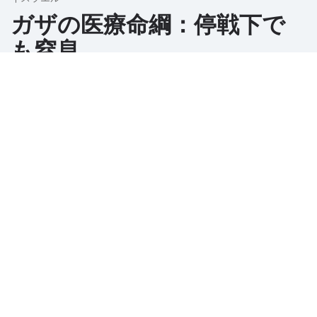
ガザの医療命綱：停戦下で
も窒息
12月 08, 2025
停戦の影で、ガザの病院は必需医療品が妨げられ、
深刻な不足に直面し、飛び地での生活に挑戦をもた
らしています。