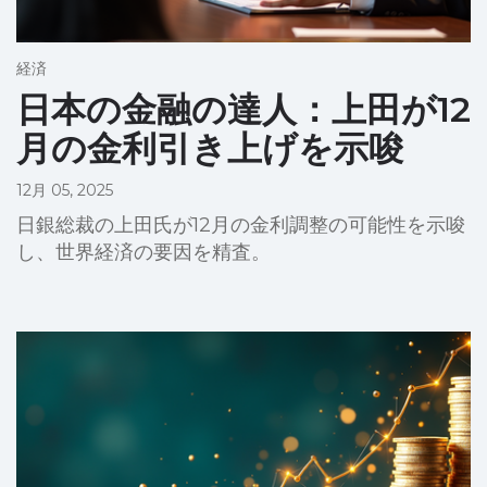
経済
日本の金融の達人：上田が12
月の金利引き上げを示唆
12月 05, 2025
日銀総裁の上田氏が12月の金利調整の可能性を示唆
し、世界経済の要因を精査。