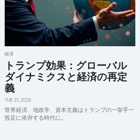
経済
トランプ効果：グローバル
ダイナミクスと経済の再定
義
11月 21, 2025
世界経済、地政学、資本主義はトランプの一挙手一
投足に依存する時代に。