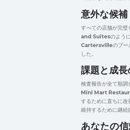
意外な候補
すべての店舗が完璧
and Suites
のよう
Cartersville
のプー
した。
課題と成長
検査報告が全て順調
Mini Mart Restau
するために直ちに改
維持するために継続
あなたの信