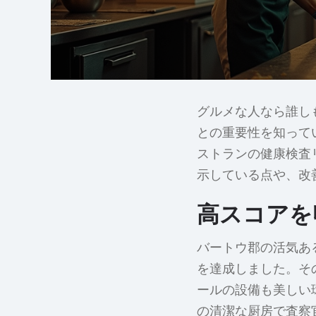
グルメな人なら誰し
との重要性を知ってい
ストランの健康検査
示している点や、改
高スコアを
バートウ郡の活気あ
を達成しました。そ
ールの設備も美しい
の清潔な厨房で査察