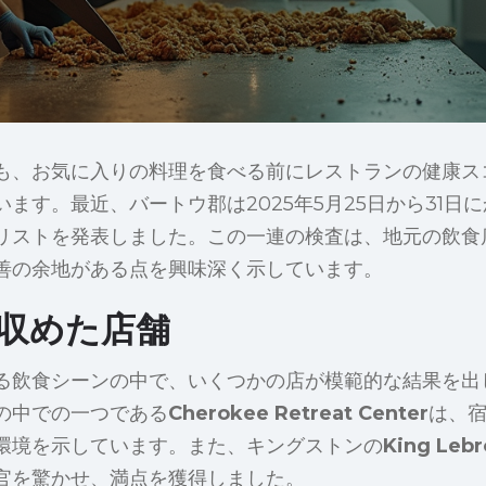
も、お気に入りの料理を食べる前にレストランの健康ス
ます。最近、バートウ郡は2025年5月25日から31日
リストを発表しました。この一連の検査は、地元の飲食
善の余地がある点を興味深く示しています。
収めた店舗
る飲食シーンの中で、いくつかの店が模範的な結果を出し
の中での一つである
Cherokee Retreat Center
は、
環境を示しています。また、キングストンの
King Lebr
官を驚かせ、満点を獲得しました。