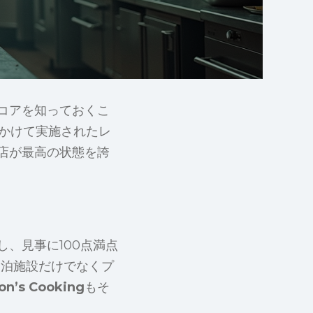
コアを知っておくこ
にかけて実施されたレ
店が最高の状態を誇
、見事に100点満点
宿泊施設だけでなくプ
on’s Cooking
もそ