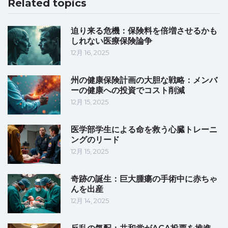
Related topics
迫り来る危機：保険料を倍増させるかも
しれない医療保険論争
12月 16, 2025
州の健康保険計画の大胆な戦略：メンバ
ーの健康への投資でコスト削減
12月 15, 2025
医学部学生による命を救う心臓トレーニ
ングのリード
12月 15, 2025
奇跡の誕生：巨大腫瘍の手術中に赤ちゃ
んを出産
12月 14, 2025