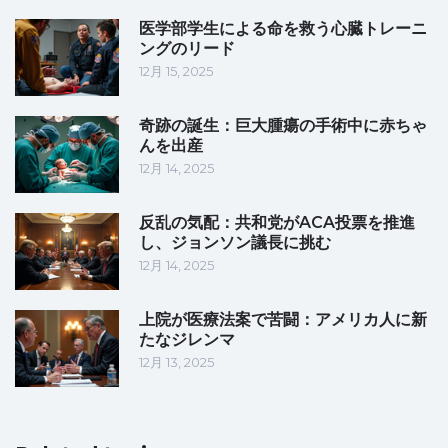
医学部学生による命を救う心臓トレーニ
ングのリード
12月 15, 2025
奇跡の誕生：巨大腫瘍の手術中に赤ちゃ
んを出産
12月 14, 2025
反乱の気配：共和党がACA投票を推進
し、ジョンソン議長に挑む
12月 14, 2025
上院が医療法案で苦闘：アメリカ人に新
たなジレンマ
12月 13, 2025