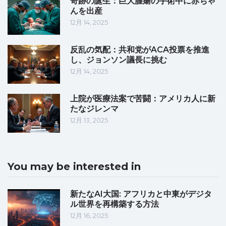
奇跡の誕生：巨大腫瘍の手術中に赤ちゃ
んを出産
12月 14, 2025
反乱の気配：共和党がACA投票を推進
し、ジョンソン議長に挑む
12月 14, 2025
上院が医療法案で苦闘：アメリカ人に新
たなジレンマ
12月 13, 2025
You may be interested in
新たなAI大国: アフリカと中東がデジタ
ル世界を再構築する方法
12月 16, 2025