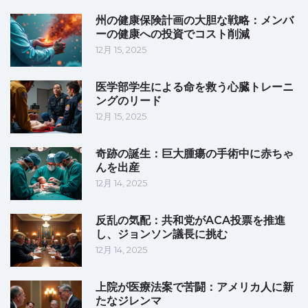
州の健康保険計画の大胆な戦略：メンバ
ーの健康への投資でコスト削減
12月 15, 2025
医学部学生による命を救う心臓トレーニ
ングのリード
12月 15, 2025
奇跡の誕生：巨大腫瘍の手術中に赤ちゃ
んを出産
12月 14, 2025
反乱の気配：共和党がACA投票を推進
し、ジョンソン議長に挑む
12月 14, 2025
上院が医療法案で苦闘：アメリカ人に新
たなジレンマ