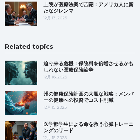
上院が医療法案で苦闘：アメリカ人に新
たなジレンマ
12月 13, 2025
Related topics
迫り来る危機：保険料を倍増させるかも
しれない医療保険論争
12月 16, 2025
州の健康保険計画の大胆な戦略：メンバ
ーの健康への投資でコスト削減
12月 15, 2025
医学部学生による命を救う心臓トレーニ
ングのリード
12月 15, 2025