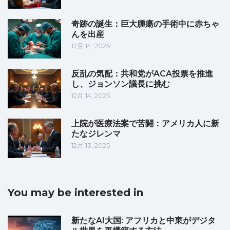
奇跡の誕生：巨大腫瘍の手術中に赤ちゃ
んを出産
12月 14, 2025
反乱の気配：共和党がACA投票を推進
し、ジョンソン議長に挑む
12月 14, 2025
上院が医療法案で苦闘：アメリカ人に新
たなジレンマ
12月 13, 2025
You may be interested in
新たなAI大国: アフリカと中東がデジタ