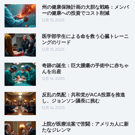
州の健康保険計画の大胆な戦略：メンバ
ーの健康への投資でコスト削減
12月 15, 2025
医学部学生による命を救う心臓トレーニ
ングのリード
12月 15, 2025
奇跡の誕生：巨大腫瘍の手術中に赤ちゃ
んを出産
12月 14, 2025
反乱の気配：共和党がACA投票を推進
し、ジョンソン議長に挑む
12月 14, 2025
上院が医療法案で苦闘：アメリカ人に新
たなジレンマ