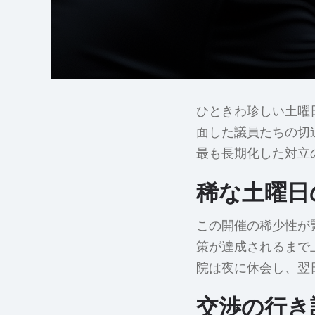
ひときわ珍しい土曜
面した議員たちの切
最も長期化した対立
稀な土曜日
この開催の稀少性が
策が達成されるまで
院は夜に休会し、翌
交渉の行き