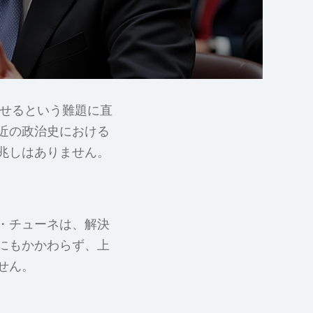
らせるという難題に直
近の政治史における
兆しはありません。
・チューネは、解決
にもかかわらず、上
せん。