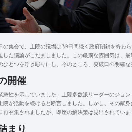
日の集会で、上院の議場は39日間続く政府閉鎖を終わ
迫した議論がこだましました。この厳粛な雰囲気は、最
のひとつを浮き彫りにし、今のところ、突破口の明確な
の開催
緊急性を示していました。上院多数派リーダーのジョン
上院が活動を続けると断言しました。しかし、その献身
日再召集されましたが、即座の解決策は見出されていま
詰まり