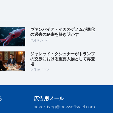
ヴァンパイア・イカのゲノムが進化
の過去の秘密を解き明かす
12月 16, 2025
ジャレッド・クシュナーがトランプ
の交渉における重要人物として再登
場
12月 16, 2025
る
広告用メール
advertising@newsofisrael.com