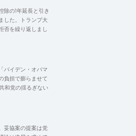
控除の1年延長と引き
ました。トランプ大
拒否を繰り返しまし
「バイデン・オバマ
の負担で膨らませて
共和党の揺るぎない
。妥協案の提案は党