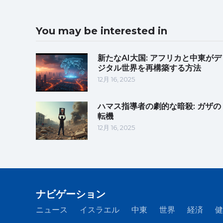
You may be interested in
新たなAI大国: アフリカと中東がデ
ジタル世界を再構築する方法
12月 16, 2025
ハマス指導者の劇的な暗殺: ガザの
転機
12月 16, 2025
ナビゲーション
ニュース
イスラエル
中東
世界
経済
健