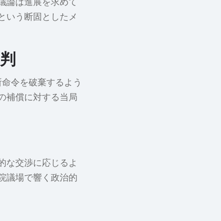
議論は進展を求めて
という断固としたメ
批判
所命令を破棄するよう
の補償に対する当局
的な交渉に応じるよ
院議場で響く政治的