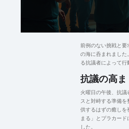
前例のない挑戦と要
の海に呑まれました
る抗議者によって行
抗議の高ま
火曜日の午後、抗議
スと対峙する準備を
供するはずの癒しを
まる」とプラカード
した。