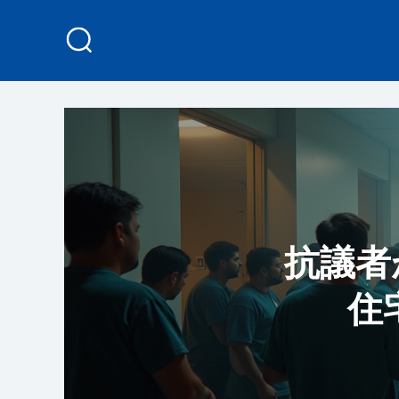
抗議者が
住