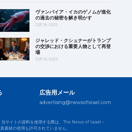
ヴァンパイア・イカのゲノムが進化
の過去の秘密を解き明かす
12月 16, 2025
ジャレッド・クシュナーがトランプ
の交渉における重要人物として再登
場
12月 16, 2025
る
広告用メール
advertising@newsofisrael.com
サイトの資料を使用する際は、The News of Israel –
の写真素材の使用も許可されていません。