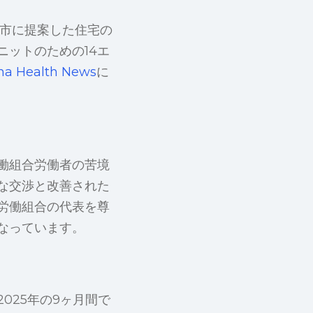
に市に提案した住宅の
ットのための14エ
ina Health News
に
働組合労働者の苦境
な交渉と改善された
労働組合の代表を尊
なっています。
025年の9ヶ月間で