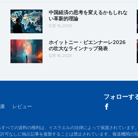
中国経済の思考を変えるかもしれな
い革新的理論
12月 16, 2025
ホイットニー・ビエンナーレ2026
の壮大なラインナップ発表
12月 16, 2025
フォローす
康
レビュー
m に掲載されているすべての資料の権利は、イスラエルの法律によって保護されています。当
が必須です。許可なしに独占記事を複製することは禁止されています。報道機関