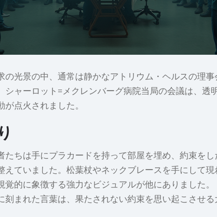
求の光景の中、通常は静かなアトリウム・ヘルスの理事
。シャーロット=メクレンバーグ病院当局の会議は、透
動が点火されました。
り
者たちは手にプラカードを持って部屋を埋め、約束をし
整えていました。松葉杖やネックブレースを手にして現
視覚的に象徴する強力なビジュアルが他にありました。
に刻まれた言葉は、果たされない約束を思い起こさせる