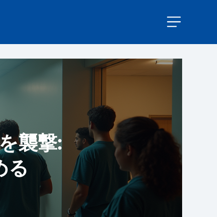
会を襲撃:
める