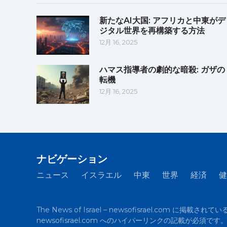
新たなAI大国: アフリカと中東がデ
ジタル世界を再構築する方法
12月 16, 2025
ハマス指導者の劇的な暗殺: ガザの
転機
12月 16, 2025
ナビゲーション
ニュース
イスラエル
中東
世界
経済
健
The News of Israel – newsofisrael.co
newsofisrael.com へのハイパーリンクの記載