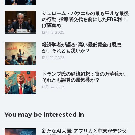
ジェローム・パウエルの最も平凡な最後
の行動: 指導者交代を前にしたFRB利上
げ票集め
12月 15, 2025
経済学者が語る: 高い最低賃金は恩恵
か、それとも災いか？
12月 14, 2025
トランプ氏の経済幻想：富の万華鏡か、
それとも誤算の蜃気楼か？
12月 14, 2025
You may be interested in
新たなAI大国: アフリカと中東がデジタ