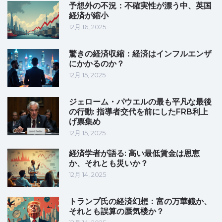
予想外の不況：不確実性が漂う中、英国
経済が縮小
12月 16, 2025
驚きの経済収縮：経済はインフルエンザ
にかかるのか？
12月 15, 2025
ジェローム・パウエルの最も平凡な最後
の行動: 指導者交代を前にしたFRB利上
げ票集め
12月 15, 2025
経済学者が語る: 高い最低賃金は恩恵
か、それとも災いか？
12月 14, 2025
トランプ氏の経済幻想：富の万華鏡か、
それとも誤算の蜃気楼か？