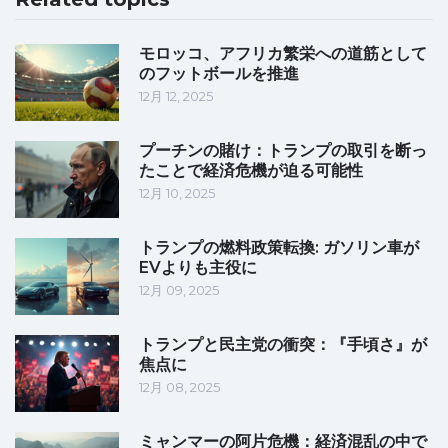
モロッコ、アフリカ繁栄への道筋として
のフットボールを推進
12月 12, 2025
プーチンの賭け：トランプの取引を断っ
たことで経済危機が迫る可能性
12月 10, 2025
トランプの燃料政策転換: ガソリン車が
EVよりも主役に
12月 09, 2025
トランプと民主党の衝突：『手頃さ』が
焦点に
12月 08, 2025
ミャンマーの阿片危機：経済混乱の中で