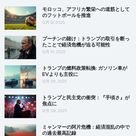
モロッコ、アフリカ繁栄への道筋として
のフットボールを推進
12月 12, 2025
プーチンの賭け：トランプの取引を断っ
たことで経済危機が迫る可能性
12月 10, 2025
トランプの燃料政策転換: ガソリン車が
EVよりも主役に
12月 09, 2025
トランプと民主党の衝突：『手頃さ』が
焦点に
12月 08, 2025
ミャンマーの阿片危機：経済混乱の中で
の過去最高記録