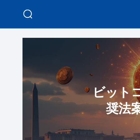
ビットコ
奨法