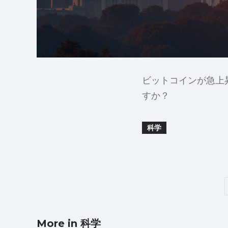
ビットコインが急上
すか？
科学
More in 科学