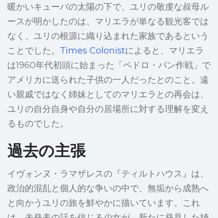
暖かいキューバの太陽の下で、ユリの敬虔な叔母ル
ースが明かしたのは、マリエラが単なる観光客では
なく、ユリの根源に織り込まれた家族であるという
ことでした。
Times Colonist
によると、マリエラ
は1960年代初頭に始まった「ペドロ・パン作戦」で
アメリカに送られた子供の一人だったとのこと。遠
い親戚ではなく姉妹としてのマリエラとの再会は、
ユリの自分自身や自分の居場所に対する理解を変え
るものでした。
過去の主張
イヴォンヌ・ラマザレスの『ティルトハウス』は、
政治的混乱と個人的な争いの中で、無垢から成熟へ
と向かうユリの旅を鮮やかに描いています。これ
は、未発表の話を信じる少女が、新たに発見した姉