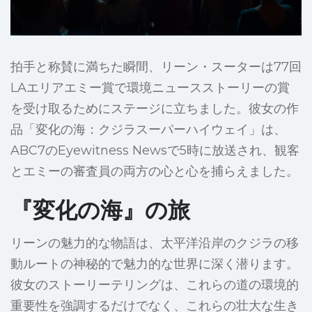
拍手と称賛に満ちた瞬間、リーン・スーターは77回
LAエリアエミー賞で環境ニュースストーリーの賞
を受け取るためにステージに立ちました。彼女の作
品「変化の海：クジラスーパーハイウェイ」は、
ABC7のEyewitness Newsで5時に放送され、観客
とエミーの審査員の両方の心と心を捕らえました。
『変化の海』の旅
リーンの魅力的な物語は、太平洋沿岸のクジラの移
動ルートの神秘的で魅力的な世界に深く潜ります。
彼女のストーリーテリングは、これらの道の環境的
重要性を強調するだけでなく、これらの壮大な生き