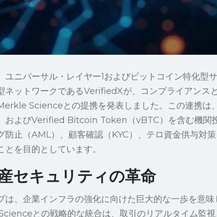
、ユニバーサル・レイヤー1およびビットコイン特化型
ネットワークであるVerifiedXが、コンプライアン
rkle Scienceとの提携を発表しました。この連携は、V
よびVerified Bitcoin Token（vBTC）を含
防止（AML）、顧客確認（KYC）、テロ資金供与対策
ことを目的としています。
産セキュリティの革命
プは、企業インフラの強化に向けた巨大的な一歩を意味
erkle Scienceとの戦略的な統合は、取引のリアルタイ