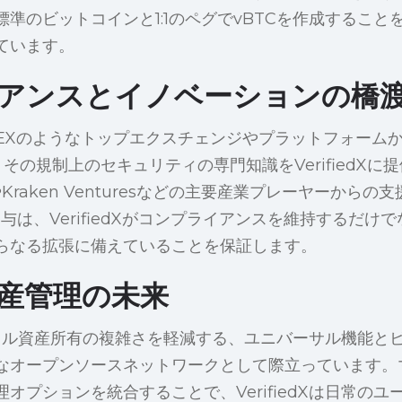
標準のビットコインと1:1のペグでvBTCを作成するこ
ています。
アンスとイノベーションの橋
やBitMEXのようなトップエクスチェンジやプラットフォー
nceは、その規制上のセキュリティの専門知識をVerifiedX
italやKraken Venturesなどの主要産業プレーヤーか
の関与は、VerifiedXがコンプライアンスを維持するだ
らなる拡張に備えていることを保証します。
産管理の未来
、デジタル資産所有の複雑さを軽減する、ユニバーサル機能
なオープンソースネットワークとして際立っています。
オプションを統合することで、VerifiedXは日常の