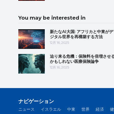
You may be interested in
新たなAI大国: アフリカと中東がデ
ジタル世界を再構築する方法
12月 16, 2025
迫り来る危機：保険料を倍増させ
かもしれない医療保険論争
12月 16, 2025
ナビゲーション
ニュース
イスラエル
中東
世界
経済
健