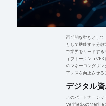
画期的な動きとして
として機能する分散型
で業界をリードするMe
ィブトークン（VFX）お
のマネーロンダリング
アンスを向上させる
デジタル資
このパートナーシッ
VerifiedXのM