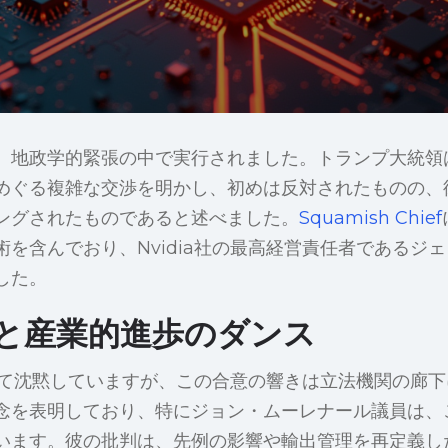
、地政学的緊張の中で実行されました。トランプ大統領
めぐる複雑な交渉を明かし、初めは反対されたものの、
ングされたものであると述べました。
Squamish Chief
を含んでおり、Nvidia社の最高経営責任者であるジ
した。
と産業的進歩のダンス
ついて沈黙していますが、この合意の響きは立法機関の廊
念を表明しており、特にジョン・ムーレナール議員は、
います。彼の批判は、先例の影響や輸出管理を再定義し