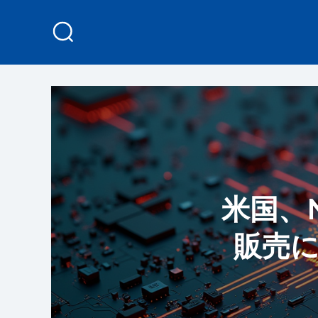
米国、
販売に