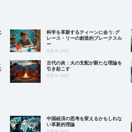
化
科学を革新するティーンに会う: グ
レース・リーの創造的ブレークスル
ー
12月 16, 2025
よ
古代の炎：火の支配が新たな理論を
化
引き起こす
12月 14, 2025
中国経済の思考を変えるかもしれな
い革新的理論
12月 16, 2025