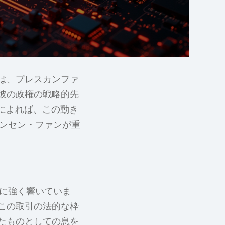
は、プレスカンファ
彼の政権の戦略的先
によれば、この動き
ェンセン・ファンが重
下に強く響いていま
この取引の法的な枠
たものとしての息を