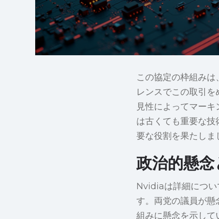
この協定の枠組みは
レンスでこの取引を
見性によってマーキ
は古くても重要な技術
要な役割を果たしま
政治的懸念
Nvidiaは詳細に
す。両党の議員が懸
組みに懸念を示して