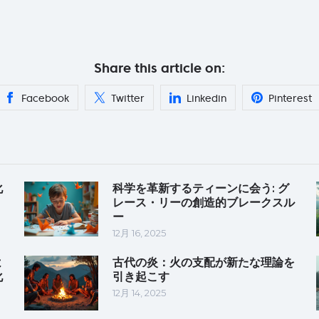
Share this article on:
Facebook
Twitter
Linkedin
Pinterest
化
科学を革新するティーンに会う: グ
レース・リーの創造的ブレークスル
ー
12月 16, 2025
よ
古代の炎：火の支配が新たな理論を
化
引き起こす
12月 14, 2025