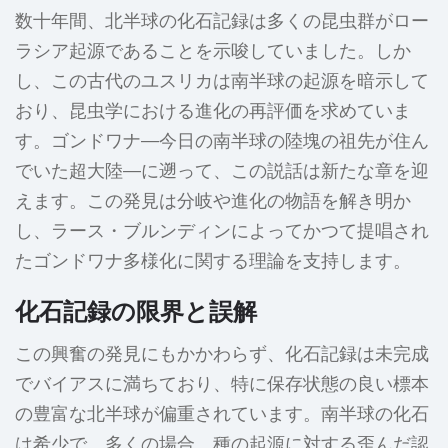
数十年間、北半球の化石記録は多くの昆虫群がロー
ラシア起源であることを示唆していました。しか
し、この古代のユスリカは南半球の起源を暗示して
おり、昆虫学における進化の再評価を求めていま
す。ゴンドワナ—今日の南半球の陸塊の祖先が住ん
でいた超大陸—に遡って、この説話は新たな章を迎
えます。この発見は分岐や進化の物語を解き明か
し、ラース・ブルンディンによってかつて提唱され
たゴンドワナ多様化に関する理論を支持します。
化石記録の限界と誤解
この興奮の発見にもかかわらず、化石記録は未完成
でバイアスに満ちており、特に保存状態の良い標本
の豊富な北半球が偏重されています。南半球の化石
は希少で、多くの場合、種の起源に対する歪んだ認