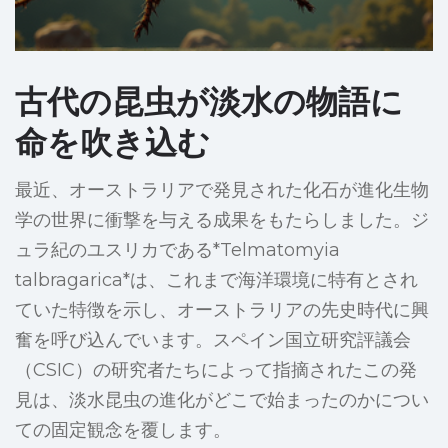
古代の昆虫が淡水の物語に
命を吹き込む
最近、オーストラリアで発見された化石が進化生物
学の世界に衝撃を与える成果をもたらしました。ジ
ュラ紀のユスリカである*Telmatomyia
talbragarica*は、これまで海洋環境に特有とされ
ていた特徴を示し、オーストラリアの先史時代に興
奮を呼び込んでいます。スペイン国立研究評議会
（CSIC）の研究者たちによって指摘されたこの発
見は、淡水昆虫の進化がどこで始まったのかについ
ての固定観念を覆します。