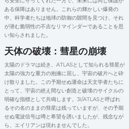
ら安全に守ってくれた一方で、未来には同じ保護が
ある保障はありません。これらの輝かしい爆発の
中、科学者たちは地球の防御の隙間を見つけ、それ
が潜む脆弱性の不吉なリマインダーであることを思
い知らされました。
天体の破壊：彗星の崩壊
太陽のドラマは続き、ATLASとして知られる彗星が
太陽の強力な重力の抱擁に屈し、宇宙の破片へと砕
け散りました。この予期せぬ運命は天文学者たちに
とって、宇宙の絶え間ない創造と破壊のサイクルの
明確な指標として共鳴します。3I/ATLASと呼ばれ
るその名のままの彗星は残っていますが、その予期
せぬ電波信号は噂と希望を誘いましたが、残念なが
ら、エイリアンは現れませんでした。