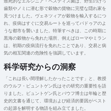
致死的なエルシニア・ペスティス菌は、野生のげっ
歯類やノミに潜む形で穀物の貨物に完璧な隠れ家を
見つけました。ヴェネツィアが穀物を輸入するにつ
れ、疫病はすぐに交易ルートを巡ってパドゥアのよ
うな都市を襲いました。特筆すべきは、この時期に
黒海の穀物から免れた場所、例えばローマやミラン
は、初期の疫病流行を免れたことであり、交易と病
気の相互関連の危険性を強調しています。
科学研究からの洞察
「これは長い間理解したかったことです」と、教授
のウルフ・ビュントゲン氏はその研究の重要性を語
りました。ビュントゲン氏とバウフ博士は年輪と歴
史的文書を通じて、環境および経済的要因がペスト
の起源を解明する物語を組み立てました。