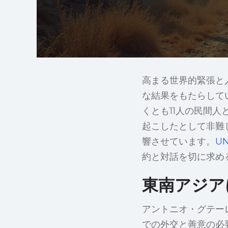
高まる世界的緊張と
な結果をもたらして
くとも11人の民間
起こしたとして非難
響させています。
UN
約と対話を切に求め
東南アジア
アントニオ・グテー
での外交と善意の必