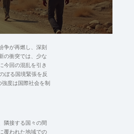
紛争が再燃し、深刻
新の衝突では、少な
いに今回の混乱を引き
かのぼる国境緊張を反
の強度は国際社会を制
、隣接する国々の間
に覆われた地域での