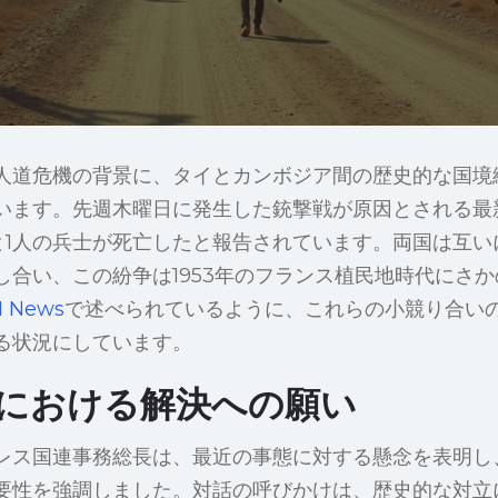
人道危機の背景に、タイとカンボジア間の歴史的な国境
います。先週木曜日に発生した銃撃戦が原因とされる最
人と1人の兵士が死亡したと報告されています。両国は互
し合い、この紛争は1953年のフランス植民地時代にさ
 News
で述べられているように、これらの小競り合い
る状況にしています。
における解決への願い
レス国連事務総長は、最近の事態に対する懸念を表明し
要性を強調しました。対話の呼びかけは、歴史的な対立