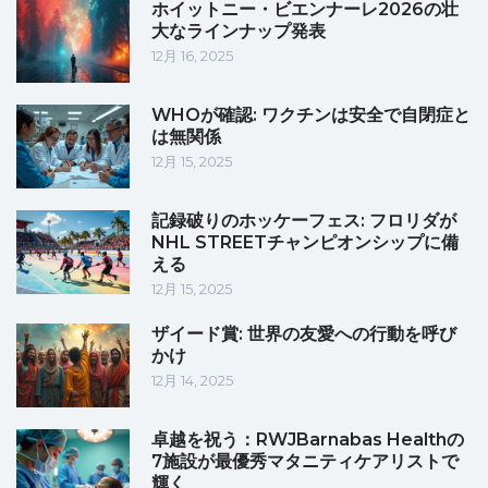
ホイットニー・ビエンナーレ2026の壮
大なラインナップ発表
12月 16, 2025
WHOが確認: ワクチンは安全で自閉症と
は無関係
12月 15, 2025
記録破りのホッケーフェス: フロリダが
NHL STREETチャンピオンシップに備
える
12月 15, 2025
ザイード賞: 世界の友愛への行動を呼び
かけ
12月 14, 2025
卓越を祝う：RWJBarnabas Healthの
7施設が最優秀マタニティケアリストで
輝く