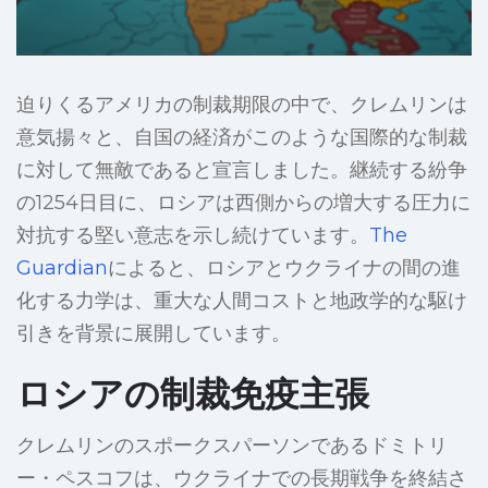
迫りくるアメリカの制裁期限の中で、クレムリンは
意気揚々と、自国の経済がこのような国際的な制裁
に対して無敵であると宣言しました。継続する紛争
の1254日目に、ロシアは西側からの増大する圧力に
対抗する堅い意志を示し続けています。
The
Guardian
によると、ロシアとウクライナの間の進
化する力学は、重大な人間コストと地政学的な駆け
引きを背景に展開しています。
ロシアの制裁免疫主張
クレムリンのスポークスパーソンであるドミトリ
ー・ペスコフは、ウクライナでの長期戦争を終結さ