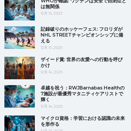
WHOが確認: ワクチンは安全で自閉症と
は無関係
12月 15, 2025
記録破りのホッケーフェス: フロリダが
NHL STREETチャンピオンシップに備
える
12月 15, 2025
ザイード賞: 世界の友愛への行動を呼び
かけ
12月 14, 2025
卓越を祝う：RWJBarnabas Healthの
7施設が最優秀マタニティケアリストで
輝く
12月 14, 2025
マイクロ資格：学習における認識の未来
を形作る
12月 13, 2025