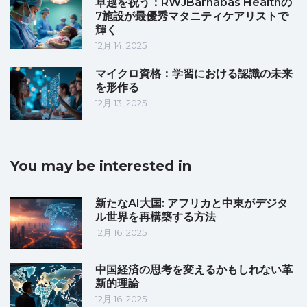
卓越を祝う：RWJBarnabas Healthの
7施設が最優秀マタニティケアリストで
輝く
12月 14, 2025
マイクロ資格：学習における認識の未来
を形作る
12月 13, 2025
You may be interested in
新たなAI大国: アフリカと中東がデジタ
ル世界を再構築する方法
12月 16, 2025
中国経済の思考を変えるかもしれない革
新的理論
12月 16, 2025