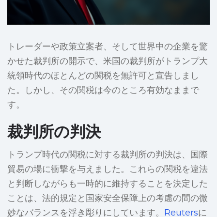
トレーダーや政策立案者、そして世界中の企業を驚
かせた裁判所の開示で、米国の裁判所がトランプ大
統領時代のほとんどの関税を無許可と宣告しまし
た。しかし、その関税は今のところ有効なままで
す。
裁判所の判決
トランプ時代の関税に対する裁判所の判決は、国際
貿易の場に衝撃を与えました。これらの関税を違法
と判断しながらも一時的に維持することを決定した
ことは、法的規定と国家安全保障上の考慮の間の微
妙なバランスを浮き彫りにしています。
Reuters
に