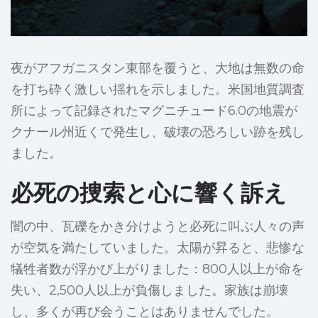
夜がアフガニスタン東部を覆うと、大地は無数の命
を打ち砕く激しい揺れを示しました。米国地質調査
所によって記録されたマグニチュード6.0の地震が
クナール州近くで発生し、破壊の恐ろしい跡を残し
ました。
必死の捜索と心に響く訴え
闇の中、瓦礫をかき分けようと必死に叫ぶ人々の声
が空気を満たしていました。太陽が昇ると、悲惨な
犠牲者数が浮かび上がりました：800人以上が命を
失い、2,500人以上が負傷しました。家族は崩壊
し、多くが再び会うことはありませんでした。