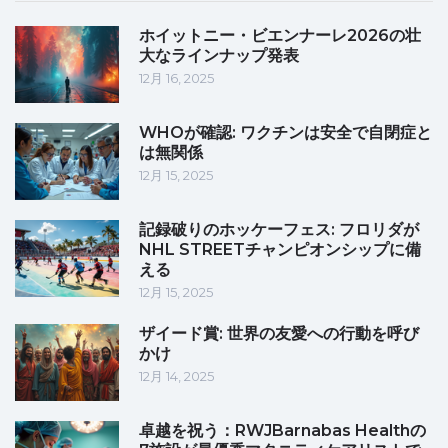
ホイットニー・ビエンナーレ2026の壮
大なラインナップ発表
12月 16, 2025
WHOが確認: ワクチンは安全で自閉症と
は無関係
12月 15, 2025
記録破りのホッケーフェス: フロリダが
NHL STREETチャンピオンシップに備
える
12月 15, 2025
ザイード賞: 世界の友愛への行動を呼び
かけ
12月 14, 2025
卓越を祝う：RWJBarnabas Healthの