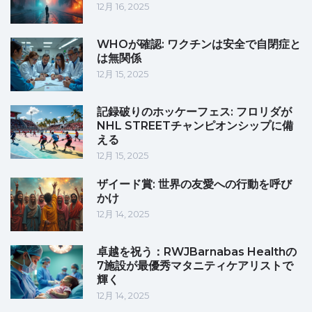
12月 16, 2025
WHOが確認: ワクチンは安全で自閉症と
は無関係
12月 15, 2025
記録破りのホッケーフェス: フロリダが
NHL STREETチャンピオンシップに備
える
12月 15, 2025
ザイード賞: 世界の友愛への行動を呼び
かけ
12月 14, 2025
卓越を祝う：RWJBarnabas Healthの
7施設が最優秀マタニティケアリストで
輝く
12月 14, 2025