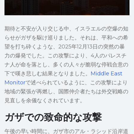
期待と不安が入り交じる中、イスラエルの空爆の知
らせがガザを駆け巡りました。それは、平和への希
望を打ち砕くような、2025年12月13日の突然の暴
力の爆発でした。この攻撃により、4人のパレスチ
ナ人が命を落とし、多くの人々が脆弱な停戦合意の
下で嘆き悲しむ結果となりました。
Middle East
Monitor
で述べられているように、この攻撃により
地域の緊張が再燃し、国際仲介者たちは外交戦略の
見直しを余儀なくされています。
ガザでの致命的な攻撃
午後の早い時間に、ガザ市のアル・ラシッド沿岸道