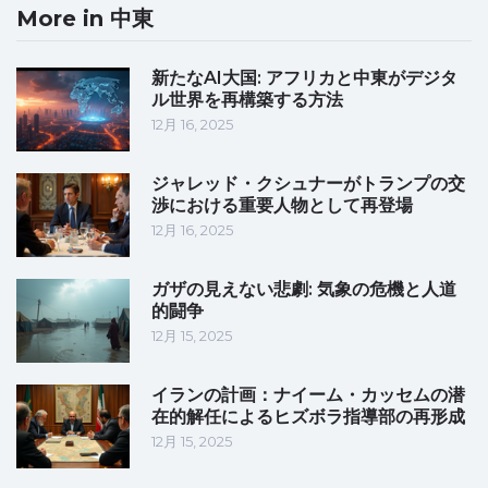
More in 中東
新たなAI大国: アフリカと中東がデジタ
ル世界を再構築する方法
12月 16, 2025
ジャレッド・クシュナーがトランプの交
渉における重要人物として再登場
12月 16, 2025
ガザの見えない悲劇: 気象の危機と人道
的闘争
12月 15, 2025
イランの計画：ナイーム・カッセムの潜
在的解任によるヒズボラ指導部の再形成
12月 15, 2025