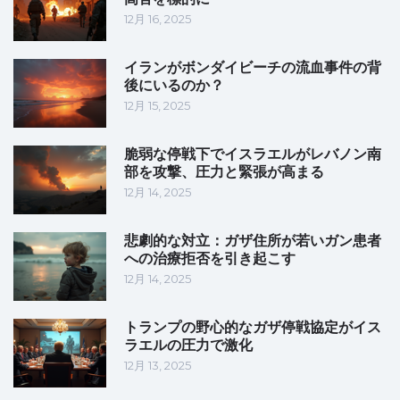
12月 16, 2025
イランがボンダイビーチの流血事件の背
後にいるのか？
12月 15, 2025
脆弱な停戦下でイスラエルがレバノン南
部を攻撃、圧力と緊張が高まる
12月 14, 2025
悲劇的な対立：ガザ住所が若いガン患者
への治療拒否を引き起こす
12月 14, 2025
トランプの野心的なガザ停戦協定がイス
ラエルの圧力で激化
12月 13, 2025