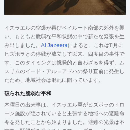
イスラエルの空爆が再びベイルート南部の郊外を襲
い、もともと脆弱な平和状態の中で新たな緊張を生
み出しました。
Al Jazeera
によると、これは11月に
ヒズボラとの停戦が成立して以来、四度目の事件で
す。このタイミングは挑発的と言わざるを得ず、ム
スリムのイード・アル＝アドハの祭り直前に発生し
たため、地域社会は混乱に陥っています。
破られた脆弱な平和
木曜日の出来事は、イスラエル軍がヒズボラのドロ
ーン施設が隠されていると主張する地域への避難命
令を発したことから始まりました。避難の光景は不