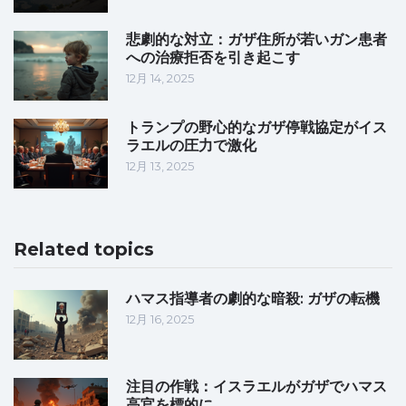
悲劇的な対立：ガザ住所が若いガン患者
への治療拒否を引き起こす
12月 14, 2025
トランプの野心的なガザ停戦協定がイス
ラエルの圧力で激化
12月 13, 2025
Related topics
ハマス指導者の劇的な暗殺: ガザの転機
12月 16, 2025
注目の作戦：イスラエルがガザでハマス
高官を標的に