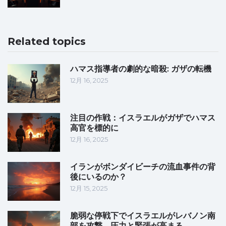
Related topics
ハマス指導者の劇的な暗殺: ガザの転機
12月 16, 2025
注目の作戦：イスラエルがガザでハマス
高官を標的に
12月 16, 2025
イランがボンダイビーチの流血事件の背
後にいるのか？
12月 15, 2025
脆弱な停戦下でイスラエルがレバノン南
部を攻撃、圧力と緊張が高まる