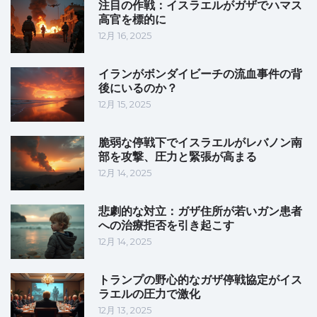
注目の作戦：イスラエルがガザでハマス
高官を標的に
12月 16, 2025
イランがボンダイビーチの流血事件の背
後にいるのか？
12月 15, 2025
脆弱な停戦下でイスラエルがレバノン南
部を攻撃、圧力と緊張が高まる
12月 14, 2025
悲劇的な対立：ガザ住所が若いガン患者
への治療拒否を引き起こす
12月 14, 2025
トランプの野心的なガザ停戦協定がイス
ラエルの圧力で激化
12月 13, 2025