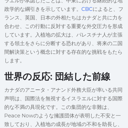
ラエルが承認したことは、中東における継続的な地
政学的な綱引きを示しています。
CBC
によると、フ
ランス、英国、日本の外相たちはカナダと共に力を
合わせ、この行動に反対する重要な外交圧力を形成
しています。入植地の拡大は、パレスチナ人が主張
する領土をさらに分断する恐れがあり、将来の二国
間解決策という概念に対する存在的な挑戦をもたら
します。
世界の反応: 団結した前線
カナダのアニータ・アナンド外務大臣が率いる共同
声明は、国際法を無視するイスラエルに対する国際
的な不満の具現化です。この集団的な非難は、
Peace Nowのような擁護団体が表明した不安と一
致しており、入植地の成長が地域の不和を助長し、