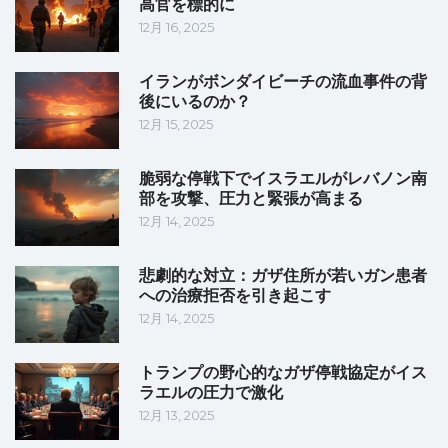
高官を標的に
12月 16, 2025
イランがボンダイビーチの流血事件の背
後にいるのか？
12月 15, 2025
脆弱な停戦下でイスラエルがレバノン南
部を攻撃、圧力と緊張が高まる
12月 14, 2025
悲劇的な対立：ガザ住所が若いガン患者
への治療拒否を引き起こす
12月 14, 2025
トランプの野心的なガザ停戦協定がイス
ラエルの圧力で激化
12月 13, 2025