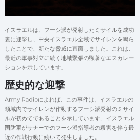
イスラエルは、フーシ派が発射したミサイルを成功
裏に迎撃し、中央イスラエル全域でサイレンを鳴ら
したことで、新たな脅威に直面しました。これは、
最近の軍事対立に続く地域緊張の顕著なエスカレー
ションを示しています。
歴史的な迎撃
Army Radioによれば、この事件は、イスラエルの
領域内でサイレンが作動するフーシ派発射のミサイ
ルが初めてであることを示しています。イスラエル
国防軍がサナーでのフーシ派指導者の殺害を伴う最
近の作戦行動に続いて発生しました。