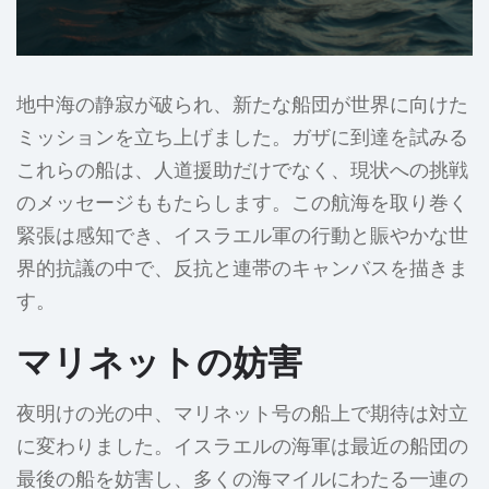
地中海の静寂が破られ、新たな船団が世界に向けた
ミッションを立ち上げました。ガザに到達を試みる
これらの船は、人道援助だけでなく、現状への挑戦
のメッセージももたらします。この航海を取り巻く
緊張は感知でき、イスラエル軍の行動と賑やかな世
界的抗議の中で、反抗と連帯のキャンバスを描きま
す。
マリネットの妨害
夜明けの光の中、マリネット号の船上で期待は対立
に変わりました。イスラエルの海軍は最近の船団の
最後の船を妨害し、多くの海マイルにわたる一連の