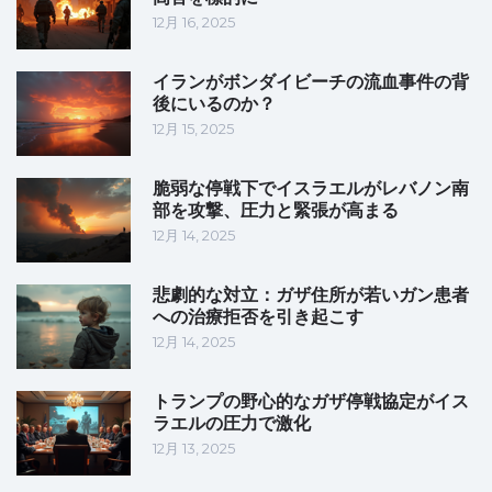
12月 16, 2025
イランがボンダイビーチの流血事件の背
後にいるのか？
12月 15, 2025
脆弱な停戦下でイスラエルがレバノン南
部を攻撃、圧力と緊張が高まる
12月 14, 2025
悲劇的な対立：ガザ住所が若いガン患者
への治療拒否を引き起こす
12月 14, 2025
トランプの野心的なガザ停戦協定がイス
ラエルの圧力で激化
12月 13, 2025