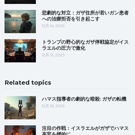
悲劇的な対立：ガザ住所が若いガン患者
への治療拒否を引き起こす
12月 14, 2025
トランプの野心的なガザ停戦協定がイス
ラエルの圧力で激化
12月 13, 2025
Related topics
ハマス指導者の劇的な暗殺: ガザの転機
12月 16, 2025
注目の作戦：イスラエルがガザでハマス
高官を標的に