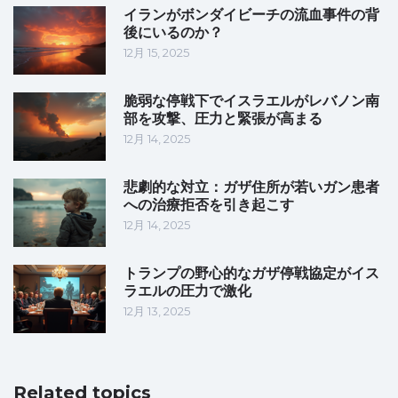
イランがボンダイビーチの流血事件の背
後にいるのか？
12月 15, 2025
脆弱な停戦下でイスラエルがレバノン南
部を攻撃、圧力と緊張が高まる
12月 14, 2025
悲劇的な対立：ガザ住所が若いガン患者
への治療拒否を引き起こす
12月 14, 2025
トランプの野心的なガザ停戦協定がイス
ラエルの圧力で激化
12月 13, 2025
Related topics