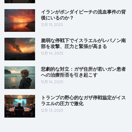
イランがボンダイビーチの流血事件の背
後にいるのか？
12月 15, 2025
脆弱な停戦下でイスラエルがレバノン南
部を攻撃、圧力と緊張が高まる
12月 14, 2025
悲劇的な対立：ガザ住所が若いガン患者
への治療拒否を引き起こす
12月 14, 2025
トランプの野心的なガザ停戦協定がイス
ラエルの圧力で激化
12月 13, 2025