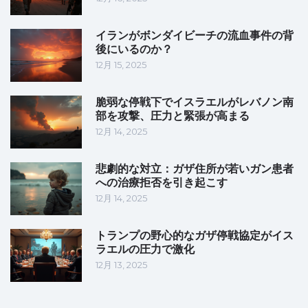
イランがボンダイビーチの流血事件の背
後にいるのか？
12月 15, 2025
脆弱な停戦下でイスラエルがレバノン南
部を攻撃、圧力と緊張が高まる
12月 14, 2025
悲劇的な対立：ガザ住所が若いガン患者
への治療拒否を引き起こす
12月 14, 2025
トランプの野心的なガザ停戦協定がイス
ラエルの圧力で激化
12月 13, 2025