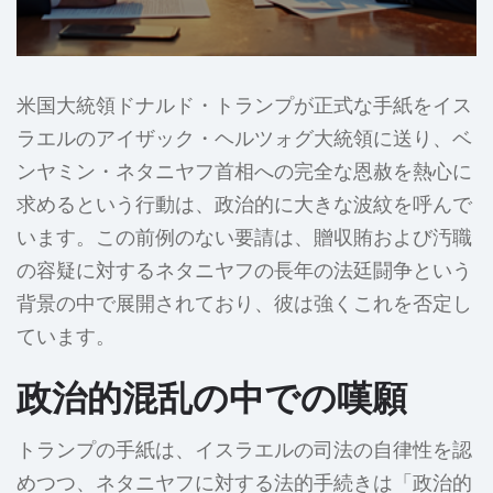
米国大統領ドナルド・トランプが正式な手紙をイス
ラエルのアイザック・ヘルツォグ大統領に送り、ベ
ンヤミン・ネタニヤフ首相への完全な恩赦を熱心に
求めるという行動は、政治的に大きな波紋を呼んで
います。この前例のない要請は、贈収賄および汚職
の容疑に対するネタニヤフの長年の法廷闘争という
背景の中で展開されており、彼は強くこれを否定し
ています。
政治的混乱の中での嘆願
トランプの手紙は、イスラエルの司法の自律性を認
めつつ、ネタニヤフに対する法的手続きは「政治的