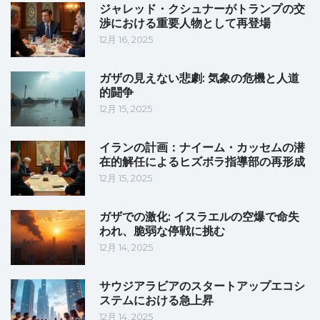
ジャレッド・クシュナーがトランプの交
渉における重要人物として再登場
12月 16, 2025
ガザの見えない悲劇: 気象の危機と人道
的闘争
12月 15, 2025
イランの計画：ナイーム・カッセムの潜
在的解任によるヒズボラ指導部の再形成
12月 15, 2025
ガザでの激化: イスラエルの空爆で命失
われ、脆弱な停戦に挑む
12月 14, 2025
サウジアラビアのスタートアップエコシ
ステムにおける急上昇
12月 14, 2025