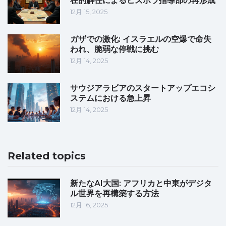
在的解任によるヒズボラ指導部の再形成
12月 15, 2025
ガザでの激化: イスラエルの空爆で命失
われ、脆弱な停戦に挑む
12月 14, 2025
サウジアラビアのスタートアップエコシ
ステムにおける急上昇
12月 14, 2025
Related topics
新たなAI大国: アフリカと中東がデジタ
ル世界を再構築する方法
12月 16, 2025