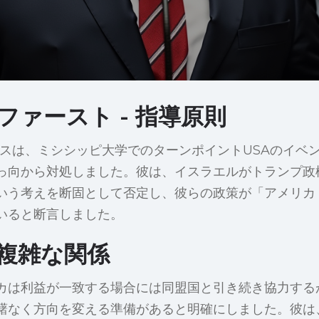
ファースト - 指導原則
ンスは、ミシシッピ大学でのターンポイントUSAのイベ
っ向から対処しました。彼は、イスラエルがトランプ政
いう考えを断固として否定し、彼らの政策が「アメリカ
いると断言しました。
複雑な関係
カは利益が一致する場合には同盟国と引き続き協力する
躇なく方向を変える準備があると明確にしました。彼は