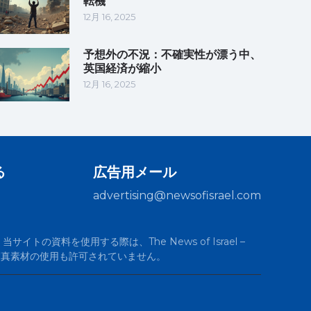
転機
12月 16, 2025
予想外の不況：不確実性が漂う中、
英国経済が縮小
12月 16, 2025
る
広告用メール
advertising@newsofisrael.com
サイトの資料を使用する際は、The News of Israel –
の写真素材の使用も許可されていません。