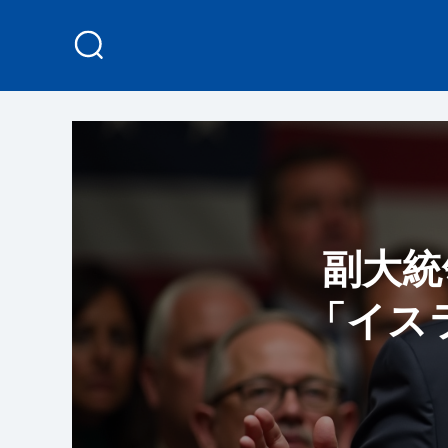
副大統
「イス