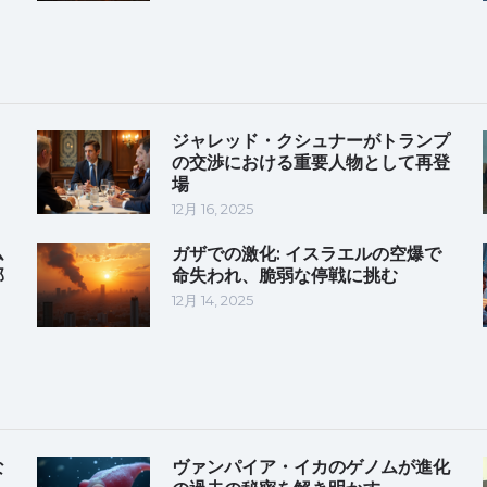
ジャレッド・クシュナーがトランプ
の交渉における重要人物として再登
場
12月 16, 2025
ム
ガザでの激化: イスラエルの空爆で
部
命失われ、脆弱な停戦に挑む
12月 14, 2025
な
ヴァンパイア・イカのゲノムが進化