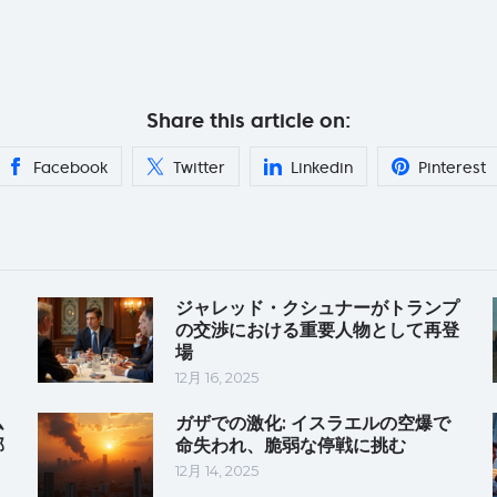
Share this article on:
Facebook
Twitter
Linkedin
Pinterest
ジャレッド・クシュナーがトランプ
の交渉における重要人物として再登
場
12月 16, 2025
ム
ガザでの激化: イスラエルの空爆で
部
命失われ、脆弱な停戦に挑む
12月 14, 2025