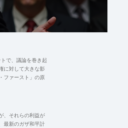
ントで、議論を巻き起
権に対して大きな影
・ファースト」の原
が、それらの利益が
、最新のガザ和平計