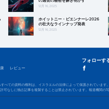
の過去の秘密を解き明かす
12月 16, 2025
る
ホイットニー・ビエンナーレ2026
の壮大なラインナップ発表
12月 16, 2025
フォローす
康
レビュー
m に掲載されているすべての資料の権利は、イスラエルの法律によって保護されています。当
が必須です。許可なしに独占記事を複製することは禁止されています。報道機関