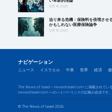
い革新的理論
12月 16, 2025
迫り来る危機：保険料を倍増させ
かもしれない医療保険論争
12月 16, 2025
ナビゲーション
ニュース
イスラエル
中東
世界
経済
健
The News of Israel – newsofisrael.co
newsofisrael.com へのハイパーリンクの記載
©
The News of Israel
2026