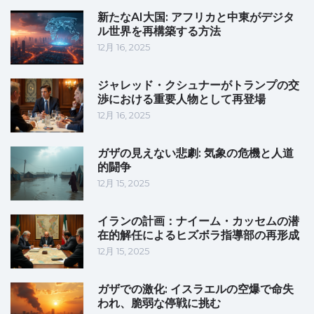
新たなAI大国: アフリカと中東がデジタ
ル世界を再構築する方法
12月 16, 2025
ジャレッド・クシュナーがトランプの交
渉における重要人物として再登場
12月 16, 2025
ガザの見えない悲劇: 気象の危機と人道
的闘争
12月 15, 2025
イランの計画：ナイーム・カッセムの潜
在的解任によるヒズボラ指導部の再形成
12月 15, 2025
ガザでの激化: イスラエルの空爆で命失
われ、脆弱な停戦に挑む