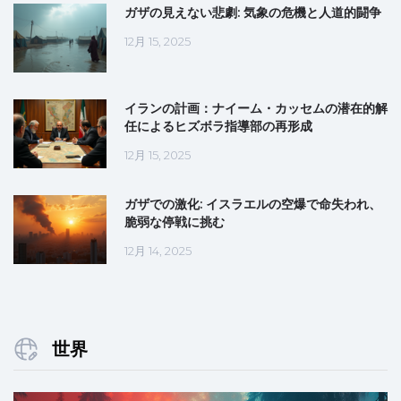
ガザの見えない悲劇: 気象の危機と人道的闘争
12月 15, 2025
イランの計画：ナイーム・カッセムの潜在的解
任によるヒズボラ指導部の再形成
12月 15, 2025
ガザでの激化: イスラエルの空爆で命失われ、
脆弱な停戦に挑む
12月 14, 2025
世界